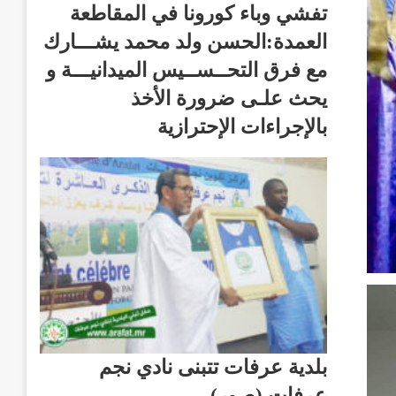
تفشي وباء كورونا في المقاطعة
العمدة:الحسن ولد محمد يشـــارك
مع فرق التحــســيس الميدانيـــة و
يحث علـى ضرورة الأخذ
بالإجراءات الإحترازية
بلدية عرفات تتبنى نادي نجم
عرفات (صور)