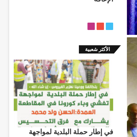
ت
ي
ا
و
و
ن
ي
ت
س
ت
ي
ت
الأكثر شعبية
ر
و
ق
ب
ر
ا
م
في إطار حملة البلدية لمواجهة