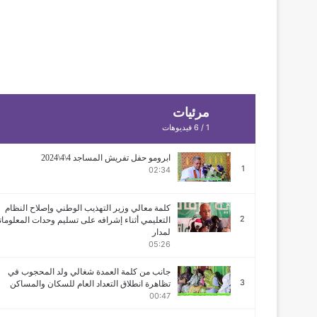
مرئيات
1
/
6
فيديوهات
ابرومو حفل تفريش المساجد 4\4\2024
1
02:34
كلمة معالي وزير التهذيب الوطني وإصلاح النظام
2
التعليمي أثناء إشرافه على تسليم وحدات المعلومات
لمدار
05:26
جانب من كلمة العمدة شغالي ولد المحجوب في
3
تظاهرة انطلاق التعداد العام للسكان والمساكن
00:47