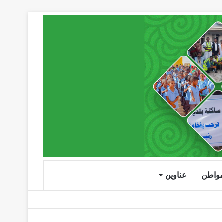
لمواطن
عناوين