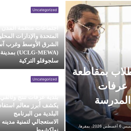
Uncategorized
عمدة بلدية عرفات يشار
اجتماعات منظمة المدن
المتحدة والإدارات المحلي
الشرق الأوسط وغرب آس
(UCLG-MEWA) بمدينة
سلجوقلو التركية
لطلاب بمقاطعة
Uncategorized
 عرفات
بلدية عرفات تنتج وثائقي
المدرسة
يكشف أبرز معالم استفاد
البلدية من البرنامج
الاستعجالي لتمنية مدينه
نظمت رابطة أولياء التلاميذ والطلاب بمقاطعة عرفات، اليوم الخميس 6 أغسطس 2026، بمقرها،
نواكشوط