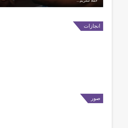
حفلا لتكريم…
انجازات
صور