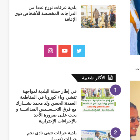
بلدية عرفات توزع عددا من
الدراجات المخصصة للأشخاص ذوي
الإعاقة
ت
ي
ا
و
و
ن
ات
ي
ت
س
الأكثر شعبية
ت
ي
ت
في إطار حملة البلدية لمواجهة
تفشي وباء كورونا في المقاطعة
ر
و
ق
العمدة:الحسن ولد محمد يشـــارك
مع فرق التحــســيس الميدانيـــة و
ب
ر
يحث علـى ضرورة الأخذ
بالإجراءات الإحترازية
ا
بلدية عرفات تتبنى نادي نجم
عرفات (صور)