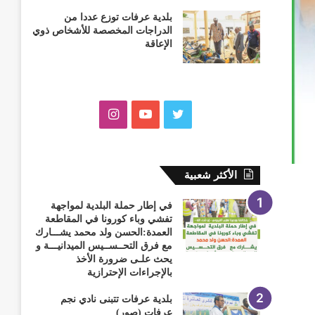
بلدية عرفات توزع عددا من
الدراجات المخصصة للأشخاص ذوي
الإعاقة
ت
ي
ا
و
و
ن
ي
ت
س
الأكثر شعبية
ت
ي
ت
في إطار حملة البلدية لمواجهة
تفشي وباء كورونا في المقاطعة
ر
و
ق
العمدة:الحسن ولد محمد يشـــارك
مع فرق التحــســيس الميدانيـــة و
ب
ر
يحث علـى ضرورة الأخذ
بالإجراءات الإحترازية
ا
بلدية عرفات تتبنى نادي نجم
عرفات (صور)