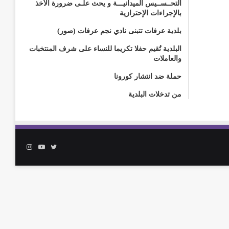
التحــســيس الميدانيـــة و يحث علـى ضرورة الأخذ
بالإجراءات الإحترازية
بلدية عرفات تتبنى نادي نجم عرفات (صور)
البلدية تُقيم حفلا تكريما للنساء على شرف المنتخبات
والعاملات
حملة ضد انتشار كورونا
من تدخلات البلدية
تويتر
يوتيوب
انستقرام