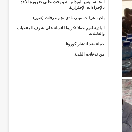
التحــســيس الميدانيـــة و يحث علـى ضرورة الأخذ
بالإجراءات الإحترازية
بلدية عرفات تتبنى نادي نجم عرفات (صور)
البلدية تُقيم حفلا تكريما للنساء على شرف المنتخبات
والعاملات
حملة ضد انتشار كورونا
من تدخلات البلدية