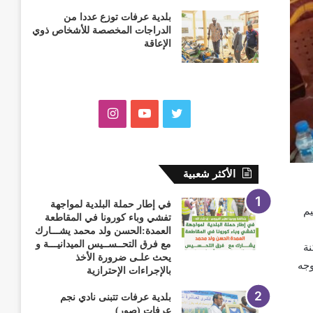
بلدية عرفات توزع عددا من
الدراجات المخصصة للأشخاص ذوي
الإعاقة
ت
ي
ا
و
و
ن
ي
ت
س
الأكثر شعبية
ت
ي
ت
في إطار حملة البلدية لمواجهة
م
تفشي وباء كورونا في المقاطعة
ر
و
ق
العمدة:الحسن ولد محمد يشـــارك
مع فرق التحــســيس الميدانيـــة و
نة
ب
ر
يحث علـى ضرورة الأخذ
وجه
بالإجراءات الإحترازية
ا
بلدية عرفات تتبنى نادي نجم
عرفات (صور)