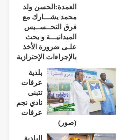
العمدة:الحسن ولد
محمد يشـــارك مع
فرق التحــســيس
الميدانيـــة و يحث
علـى ضرورة الأخذ
بالإجراءات الإحترازية
بلدية
عرفات
تتبنى
نادي نجم
عرفات
(صور)
البلدية