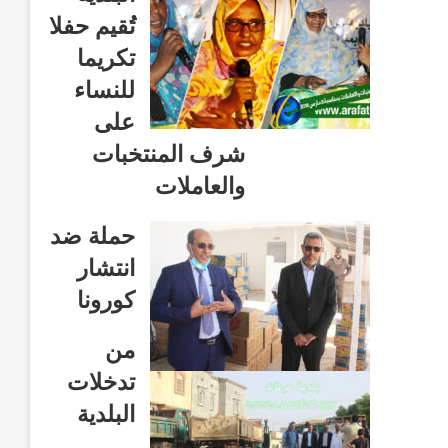
تُقيم حفلا
تكريما
للنساء
على
شرف المنتخبات
والعاملات
حملة ضد
انتشار
كورونا
من
تدخلات
البلدية