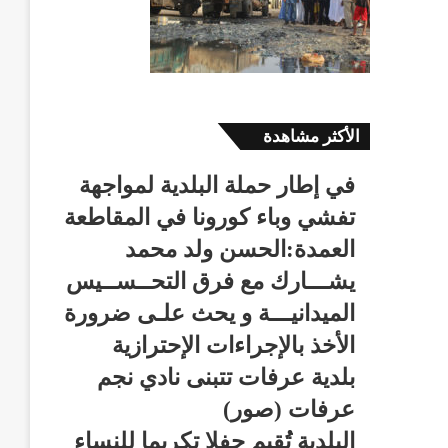
الأكثر مشاهدة
في إطار حملة البلدية لمواجهة
تفشي وباء كورونا في المقاطعة
العمدة:الحسن ولد محمد
يشـــارك مع فرق التحــســيس
الميدانيـــة و يحث علـى ضرورة
الأخذ بالإجراءات الإحترازية
بلدية عرفات تتبنى نادي نجم
عرفات (صور)
البلدية تُقيم حفلا تكريما للنساء