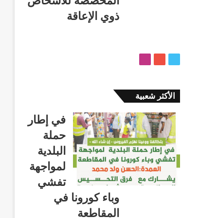
المخصصة للأشخاص
ذوي الإعاقة
ت
ي
ا
و
و
ن
ي
ت
س
ت
ي
ت
الأكثر شعبية
ر
و
ق
ب
ر
في إطار
ا
حملة
م
البلدية
لمواجهة
تفشي
وباء كورونا في
المقاطعة